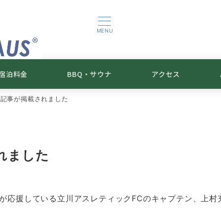
MENU
宿泊料金
BBQ・サウナ
アクセス
の記事が掲載されました
れました
。弊社が応援している立川アスレティックFCのキャプテン、上村充哉