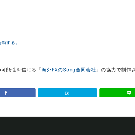
行動する。
の可能性を信じる「
海外FXのSong合同会社
」の協力で制作