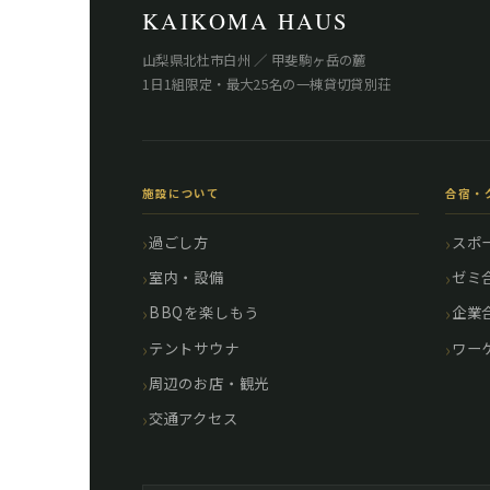
KAIKOMA HAUS
山梨県北杜市白州 ／ 甲斐駒ヶ岳の麓
1日1組限定・最大25名の一棟貸切貸別荘
施設について
合宿・
過ごし方
スポ
室内・設備
ゼミ
BBQを楽しもう
企業
テントサウナ
ワー
周辺のお店・観光
交通アクセス