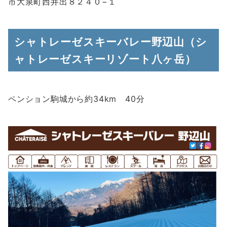
市大泉町西井出８２４０−１
シャトレーゼスキーバレー野辺山（シ
ャトレーゼスキーリゾート八ヶ岳）
ペンション駒城から約34km 40分