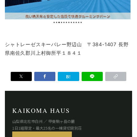
シャトレーゼスキーバレー野辺山 〒384-1407 長野
県南佐久郡川上村御所平１８４１
KAIKOMA HAUS
山梨県北杜市白州 ／ 甲斐駒ヶ岳の麓
1日1組限定・最大25名の一棟貸切貸別荘